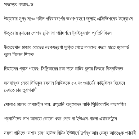
সদস্যের কারাদণ্ড
উত্তরার মুগ্ধ মঞ্চে শহীদ পরিবারবর্গের অংশগ্রহণে জুলাই এক্সিভিশনের উদ্বোধন
উত্তরায় র‍্যাবের গোপন বন্দিশালা পরিদর্শনে ট্রাইব্যুনাল প্রতিনিধিদল
উত্তরখান মাজার রোডের নরকযন্ত্রণা মুক্তি পেতে কলমের বদলে হাতে প্ল্যাকার্ড
তুলে নিলেন শিক্ষক
তিতাসের গ্যাস গায়েব: সিলিন্ডারের চড়া দামে মাটির চুলায় ফিরছে নিম্নবিত্ত
জনবান্ধব নেতা সিদ্দিকুর রহমান সিদ্দিককে ৫২ নং ওয়ার্ডের কাউন্সিলর হিসেবে
দেখতে চায় তুরাগবাসী
পোলাও চালের লাগামহীন দাম: রপ্তানি অনুমোদন নাকি সিন্ডিকেটের কারসাজি!
প্রবাসীদের লাশ আনতে কোনো খরচ নেবে না ইউএস-বাংলা এয়ারলাইন্স
ময়লা পানিতে ‘মশার চাষ’ হাউজ বিল্ডিং ইউটার্নে দুর্গন্ধ আর ডেঙ্গুর আতঙ্কে পথচারী