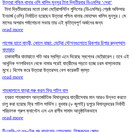
উত্তরা পশ্চিম থানার ওসি খালিদ মুনসুর টানা দ্বিতীয়বার ডিএমপির ‘সেরা’
টানা দ্বিতীয়বারের মতো ঢাকা মেট্রোপলিটন পুলিশের (ডিএমপির) শ্রেষ্ঠ অফিসার
ইনচার্জ (ওসি) নির্বাচিত হয়েছেন উত্তরা পশ্চিম থানার মোহাম্মদ খালিদ মুনসুর। মে
মাসের অপরাধ পর্যালোচনা সভায় তার এই কৃতিত্বপূর্ণ অর্জনের জন্য
read more
লাগেজ হাতে যাত্রী, কোলে বাচ্চা: মেট্রো স্টেশনগুলোতে রিকশার চিপায় রুদ্ধশ্বাস
যাতায়াত
ঢাকাবাসীর যাতায়াতে গতি আর স্বস্তি এনে দিয়েছে স্বপ্নের মেট্রোরেল। তবে এই
আধুনিক গণপরিবহন থেকে নামার পরেই যাত্রীদের পড়তে হচ্ছে চরম বাস্তবতার
মুখে। বিশেষ করে উত্তরা উত্তরসহ বেশ কয়েকটি ব্যস্ত
read more
শাহজালালে যাত্রা শুরু করল ফ্রি শাটল বাস
হযরত শাহজালাল আন্তর্জাতিক বিমানবন্দরে যাত্রীসেবার মান আরও উন্নত করতে
চালু করা হয়েছে ফ্রি শাটল সার্ভিস। বুধবার (৮ জুলাই) দুপুরে বিমানবন্দরের নির্বাহী
পরিচালক গ্রুপ ক্যাপ্টেন এস এম রাগীব সামাদ আনুষ্ঠানিকভাবে
read more
টিএসসি-তে নন-টেক পদ বাড়ানোর তোড়জোড়, শিক্ষকদের ক্ষোভ