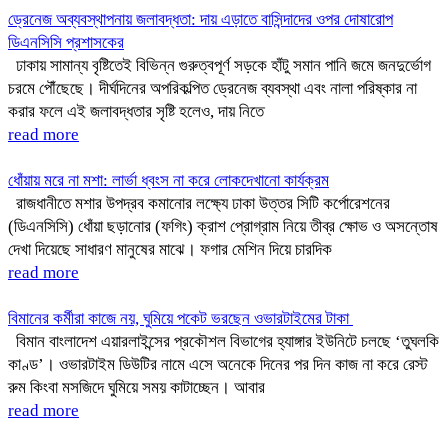
ড্রেনেজ অব্যবস্থাপনায় জলাবদ্ধতা: দায় এড়াতে বাসিন্দাদের ওপর দোষারোপ
ডিএনসিসি প্রশাসকের
ঢাকায় সামান্য বৃষ্টিতেই বিভিন্ন গুরুত্বপূর্ণ সড়কে হাঁটু সমান পানি জমে জনদুর্ভোগ
চরমে পৌঁছেছে। দীর্ঘদিনের অপরিকল্পিত ড্রেনেজ ব্যবস্থা এবং নালা পরিষ্কার না
করার ফলে এই জলাবদ্ধতার সৃষ্টি হলেও, দায় নিতে
read more
ধোঁয়ায় মরে না মশা: লার্ভা ধ্বংস না করে লোকদেখানো কার্যক্রম
রাজধানীতে মশার উপদ্রব কমানোর লক্ষ্যে ঢাকা উত্তর সিটি কর্পোরেশনের
(ডিএনসিসি) ধোঁয়া ছড়ানোর (ফগিং) ক্রাশ প্রোগ্রাম নিয়ে তীব্র ক্ষোভ ও অসন্তোষ
দেখা দিয়েছে সাধারণ মানুষের মাঝে। ফগার মেশিন দিয়ে চারদিক
read more
বিমানের কর্মীরা কাজে নয়, ঘুমিয়ে পকেট ভরছেন ওভারটাইমের টাকা
বিমান বাংলাদেশ এয়ারলাইন্সের প্রকৌশল বিভাগের হ্যাঙ্গার ইউনিটে চলছে ‘তুঘলকি
কাণ্ড’। ওভারটাইম ডিউটির নামে এসে অনেকে দিনের পর দিন কাজ না করে রেস্ট
রুম কিংবা মসজিদে ঘুমিয়ে সময় কাটাচ্ছেন। আবার
read more