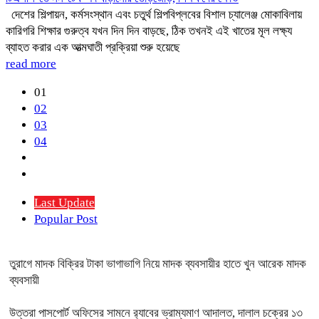
দেশের শিল্পায়ন, কর্মসংস্থান এবং চতুর্থ শিল্পবিপ্লবের বিশাল চ্যালেঞ্জ মোকাবিলায়
কারিগরি শিক্ষার গুরুত্ব যখন দিন দিন বাড়ছে, ঠিক তখনই এই খাতের মূল লক্ষ্য
ব্যাহত করার এক আত্মঘাতী প্রক্রিয়া শুরু হয়েছে
read more
01
02
03
04
Last Update
Popular Post
তুরাগে মাদক বিক্রির টাকা ভাগাভাগি নিয়ে মাদক ব্যবসায়ীর হাতে খুন আরেক মাদক
ব্যবসায়ী
উত্তরা পাসপোর্ট অফিসের সামনে র‍্যাবের ভ্রাম্যমাণ আদালত, দালাল চক্রের ১৩