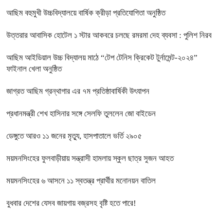
আছিম বহুমুখী উচ্চবিদ্যালয়ে বার্ষিক ক্রীড়া প্রতিযোগিতা অনুষ্ঠিত
উত্তরার আবাসিক হোটেল ১ স্টার আকবরে চলছে রমরমা দেহ ব্যবসা : পুলিশ নিরব
আছিম আইডিয়াল উচ্চ বিদ্যালয় মাঠে “টেপ টেনিস ক্রিকেট টুর্নামেন্ট-২০২৪”
ফাইনাল খেলা অনুষ্ঠিত
জাগ্রত আছিম গ্রন্থাগার এর ৭ম প্রতিষ্ঠাবার্ষিকী উৎযাপন
প্রধানমন্ত্রী শেখ হাসিনার সঙ্গে সেলফি তুললেন জো বাইডেন
ডেঙ্গুতে আরও ১১ জনের মৃত্যু, হাসপাতালে ভর্তি ২৯০৫
ময়মনসিংহের ফুলবাড়ীয়ায় সন্ত্রাসী হামলায় স্কুল ছাত্র সুজন আহত
ময়মনসিংহের ৬ আসনে ১১ স্বতন্ত্র প্রার্থীর মনোনয়ন বাতিল
বুধবার দেশের যেসব জায়গায় বজ্রসহ বৃষ্টি হতে পারে!