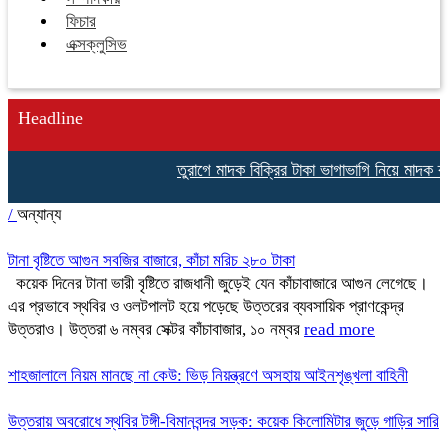
ফিচার
এক্সক্লুসিভ
Headline
তুরাগে মাদক বিক্রির টাকা ভাগাভাগি নিয়ে মাদক ব্য
/
অন্যান্য
টানা বৃষ্টিতে আগুন সবজির বাজারে, কাঁচা মরিচ ২৮০ টাকা
কয়েক দিনের টানা ভারী বৃষ্টিতে রাজধানী জুড়েই যেন কাঁচাবাজারে আগুন লেগেছে।
এর প্রভাবে স্থবির ও ওলটপালট হয়ে পড়েছে উত্তরের ব্যবসায়িক প্রাণকেন্দ্র
উত্তরাও। উত্তরা ৬ নম্বর সেক্টর কাঁচাবাজার, ১০ নম্বর
read more
শাহজালালে নিয়ম মানছে না কেউ: ভিড় নিয়ন্ত্রণে অসহায় আইনশৃঙ্খলা বাহিনী
উত্তরায় অবরোধে স্থবির টঙ্গী-বিমানবন্দর সড়ক: কয়েক কিলোমিটার জুড়ে গাড়ির সারি