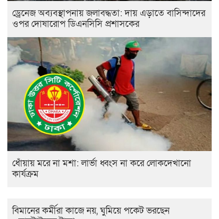
ড্রেনেজ অব্যবস্থাপনায় জলাবদ্ধতা: দায় এড়াতে বাসিন্দাদের
ওপর দোষারোপ ডিএনসিসি প্রশাসকের
ধোঁয়ায় মরে না মশা: লার্ভা ধ্বংস না করে লোকদেখানো
কার্যক্রম
বিমানের কর্মীরা কাজে নয়, ঘুমিয়ে পকেট ভরছেন