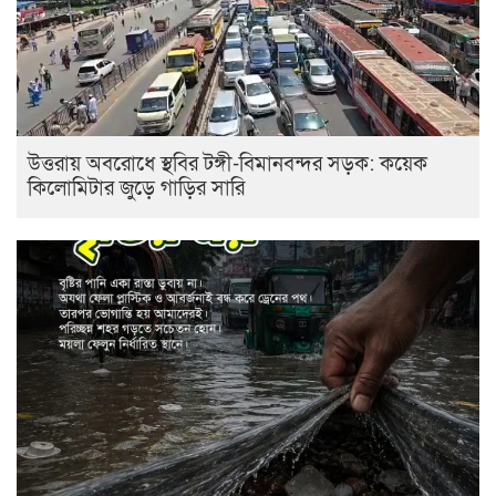
উত্তরায় অবরোধে স্থবির টঙ্গী-বিমানবন্দর সড়ক: কয়েক
কিলোমিটার জুড়ে গাড়ির সারি