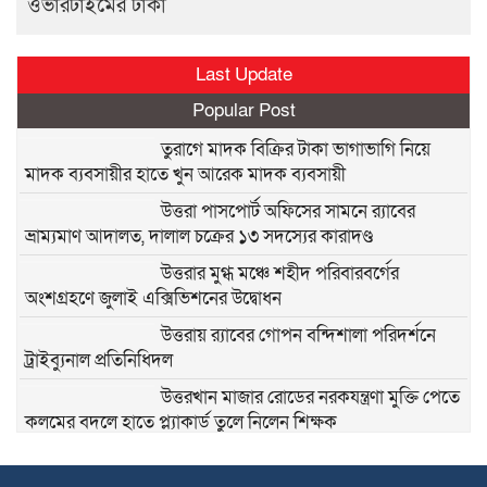
ওভারটাইমের টাকা
Last Update
Popular Post
তুরাগে মাদক বিক্রির টাকা ভাগাভাগি নিয়ে
মাদক ব্যবসায়ীর হাতে খুন আরেক মাদক ব্যবসায়ী
উত্তরা পাসপোর্ট অফিসের সামনে র‍্যাবের
ভ্রাম্যমাণ আদালত, দালাল চক্রের ১৩ সদস্যের কারাদণ্ড
উত্তরার মুগ্ধ মঞ্চে শহীদ পরিবারবর্গের
অংশগ্রহণে জুলাই এক্সিভিশনের উদ্বোধন
উত্তরায় র‍্যাবের গোপন বন্দিশালা পরিদর্শনে
ট্রাইব্যুনাল প্রতিনিধিদল
উত্তরখান মাজার রোডের নরকযন্ত্রণা মুক্তি পেতে
কলমের বদলে হাতে প্ল্যাকার্ড তুলে নিলেন শিক্ষক
তিতাসের গ্যাস গায়েব: সিলিন্ডারের চড়া দামে
মাটির চুলায় ফিরছে নিম্নবিত্ত