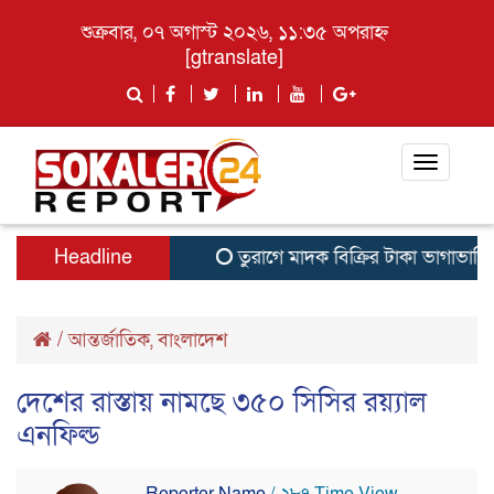
শুক্রবার, ০৭ অগাস্ট ২০২৬, ১১:৩৫ অপরাহ্ন
[gtranslate]
Toggle
navigati
Headline
তুরাগে মাদক বিক্রির টাকা ভাগাভাগি নিয
/
আন্তর্জাতিক
,
বাংলাদেশ
দেশের রাস্তায় নামছে ৩৫০ সিসির রয়্যাল
এনফিল্ড
Reporter Name
/ ২৮৭ Time View