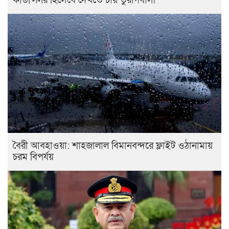
কাউন্সিলর হিসেবে দেখতে চায় তুরাগবাসী
বৈরী আবহাওয়া: শাহজালাল বিমানবন্দরে ফ্লাইট ওঠানামায়
চরম বিপর্যয়