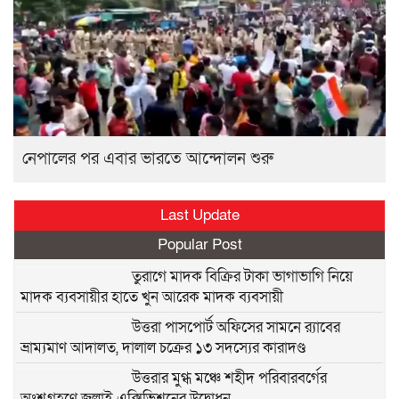
নেপালের পর এবার ভারতে আন্দোলন শুরু
Last Update
Popular Post
তুরাগে মাদক বিক্রির টাকা ভাগাভাগি নিয়ে
মাদক ব্যবসায়ীর হাতে খুন আরেক মাদক ব্যবসায়ী
উত্তরা পাসপোর্ট অফিসের সামনে র‍্যাবের
ভ্রাম্যমাণ আদালত, দালাল চক্রের ১৩ সদস্যের কারাদণ্ড
উত্তরার মুগ্ধ মঞ্চে শহীদ পরিবারবর্গের
অংশগ্রহণে জুলাই এক্সিভিশনের উদ্বোধন