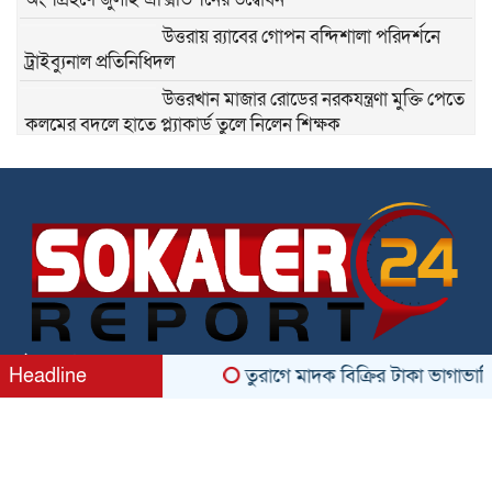
উত্তরায় র‍্যাবের গোপন বন্দিশালা পরিদর্শনে
ট্রাইব্যুনাল প্রতিনিধিদল
উত্তরখান মাজার রোডের নরকযন্ত্রণা মুক্তি পেতে
কলমের বদলে হাতে প্ল্যাকার্ড তুলে নিলেন শিক্ষক
তিতাসের গ্যাস গায়েব: সিলিন্ডারের চড়া দামে
মাটির চুলায় ফিরছে নিম্নবিত্ত
জনবান্ধব নেতা সিদ্দিকুর রহমান সিদ্দিককে ৫২
নং ওয়ার্ডের কাউন্সিলর হিসেবে দেখতে চায়
তুরাগবাসী
পোলাও চালের লাগামহীন দাম: রপ্তানি
অনুমোদন নাকি সিন্ডিকেটের কারসাজি!
ঠিকানা: উত্তরা, ঢাকা ১২৩০ , Email: sokalerreport@gmail.com
Headline
তুরাগে মাদক বিক্রির টাকা ভাগাভাগি নি
All rights reserved © 2026
প্রবাসীদের লাশ আনতে কোনো খরচ নেবে না
ইউএস-বাংলা এয়ারলাইন্স