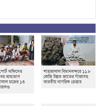
সপোর্ট অফিসের
শাহজালাল বিমানবন্দরে ১১.৮
বের ভ্রাম্যমাণ
কেজি উন্নত জাতের গাঁজাসহ
লাল চক্রের ১৩
ভারতীয় নাগরিক গ্রেপ্তার
রাদণ্ড