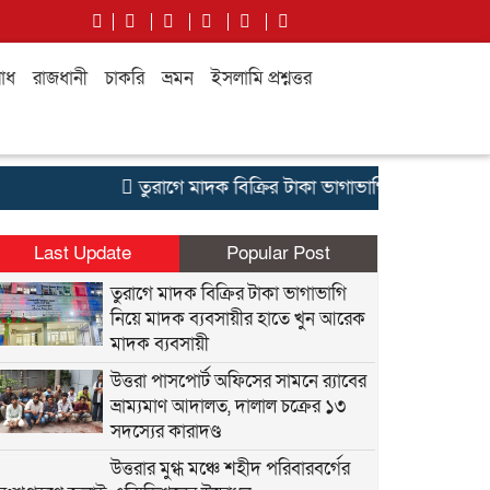
াধ
রাজধানী
চাকরি
ভ্রমন
ইসলামি প্রশ্নত্তর
তুরাগে মাদক বিক্রির টাকা ভাগাভাগি নিয়ে মাদক ব্যবস
Last Update
Popular Post
তুরাগে মাদক বিক্রির টাকা ভাগাভাগি
নিয়ে মাদক ব্যবসায়ীর হাতে খুন আরেক
মাদক ব্যবসায়ী
উত্তরা পাসপোর্ট অফিসের সামনে র‍্যাবের
ভ্রাম্যমাণ আদালত, দালাল চক্রের ১৩
সদস্যের কারাদণ্ড
উত্তরার মুগ্ধ মঞ্চে শহীদ পরিবারবর্গের