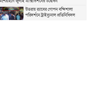
অংশগ্রহণে জুলাই এক্সিভিশনের উদ্বোধন
উত্তরায় র‍্যাবের গোপন বন্দিশালা
পরিদর্শনে ট্রাইব্যুনাল প্রতিনিধিদল
উত্তরখান মাজার রোডের নরকযন্ত্রণা মুক্তি
পেতে কলমের বদলে হাতে প্ল্যাকার্ড তুলে
নিলেন শিক্ষক
তিতাসের গ্যাস গায়েব: সিলিন্ডারের চড়া
দামে মাটির চুলায় ফিরছে নিম্নবিত্ত
জনবান্ধব নেতা সিদ্দিকুর রহমান
সিদ্দিককে ৫২ নং ওয়ার্ডের কাউন্সিলর
হিসেবে দেখতে চায় তুরাগবাসী
পোলাও চালের লাগামহীন দাম: রপ্তানি
অনুমোদন নাকি সিন্ডিকেটের কারসাজি!
প্রবাসীদের লাশ আনতে কোনো খরচ
নেবে না ইউএস-বাংলা এয়ারলাইন্স