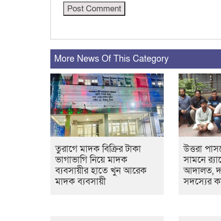
More News Of This Category
তুরাগে মাদক বিক্রির টাকা
উত্তরা পা
ভাগাভাগি নিয়ে মাদক
সামনে র‍্যা
ব্যবসায়ীর হাতে খুন আরেক
আদালত, দা
মাদক ব্যবসায়ী
সদস্যের কা