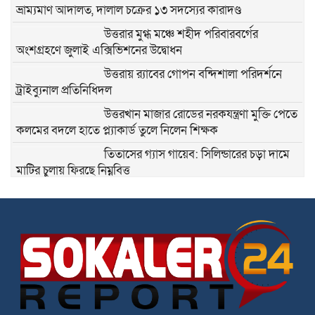
ভ্রাম্যমাণ আদালত, দালাল চক্রের ১৩ সদস্যের কারাদণ্ড
উত্তরার মুগ্ধ মঞ্চে শহীদ পরিবারবর্গের
অংশগ্রহণে জুলাই এক্সিভিশনের উদ্বোধন
উত্তরায় র‍্যাবের গোপন বন্দিশালা পরিদর্শনে
ট্রাইব্যুনাল প্রতিনিধিদল
উত্তরখান মাজার রোডের নরকযন্ত্রণা মুক্তি পেতে
কলমের বদলে হাতে প্ল্যাকার্ড তুলে নিলেন শিক্ষক
তিতাসের গ্যাস গায়েব: সিলিন্ডারের চড়া দামে
মাটির চুলায় ফিরছে নিম্নবিত্ত
জনবান্ধব নেতা সিদ্দিকুর রহমান সিদ্দিককে ৫২
নং ওয়ার্ডের কাউন্সিলর হিসেবে দেখতে চায়
তুরাগবাসী
পোলাও চালের লাগামহীন দাম: রপ্তানি
অনুমোদন নাকি সিন্ডিকেটের কারসাজি!
প্রবাসীদের লাশ আনতে কোনো খরচ নেবে না