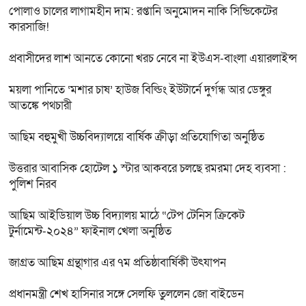
পোলাও চালের লাগামহীন দাম: রপ্তানি অনুমোদন নাকি সিন্ডিকেটের
কারসাজি!
প্রবাসীদের লাশ আনতে কোনো খরচ নেবে না ইউএস-বাংলা এয়ারলাইন্স
ময়লা পানিতে ‘মশার চাষ’ হাউজ বিল্ডিং ইউটার্নে দুর্গন্ধ আর ডেঙ্গুর
আতঙ্কে পথচারী
আছিম বহুমুখী উচ্চবিদ্যালয়ে বার্ষিক ক্রীড়া প্রতিযোগিতা অনুষ্ঠিত
উত্তরার আবাসিক হোটেল ১ স্টার আকবরে চলছে রমরমা দেহ ব্যবসা :
পুলিশ নিরব
আছিম আইডিয়াল উচ্চ বিদ্যালয় মাঠে “টেপ টেনিস ক্রিকেট
টুর্নামেন্ট-২০২৪” ফাইনাল খেলা অনুষ্ঠিত
জাগ্রত আছিম গ্রন্থাগার এর ৭ম প্রতিষ্ঠাবার্ষিকী উৎযাপন
প্রধানমন্ত্রী শেখ হাসিনার সঙ্গে সেলফি তুললেন জো বাইডেন