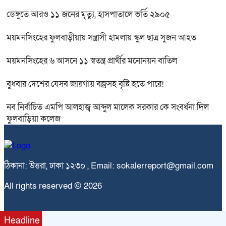
ডেঙ্গুতে আরও ১১ জনের মৃত্যু, হাসপাতালে ভর্তি ২৯০৫
ময়মনসিংহের ফুলবাড়ীয়ায় সন্ত্রাসী হামলায় স্কুল ছাত্র সুজন আহত
ময়মনসিংহের ৬ আসনে ১১ স্বতন্ত্র প্রার্থীর মনোনয়ন বাতিল
বুধবার দেশের যেসব জায়গায় বজ্রসহ বৃষ্টি হতে পারে!
নব নির্বাচিত এমপি আলহাজ্ব আব্দুল মালেক সরকার কে সংবর্ধনা দিল
ফুলবাড়িয়া কলেজ
ঠিকানা: উত্তরা, ঢাকা ১২৩০ , Email: sokalerreport@gmail.com
All rights reserved © 2026
Headline
bdit.com.bd