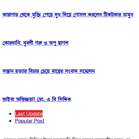
কারাগার থেকে মুক্তি পেয়ে দুধ দিয়ে গোসল করলেন টিকটকার মামুন
কোরবানি: বুবলী গরু ও অপু ছাগল
সন্তান হত্যার বিচার চেয়ে মায়ের সংবাদ সম্মেলন
ভাইবা অভিজ্ঞতা! মো. এ বি সিদ্দিক
Last Update
Popular Post