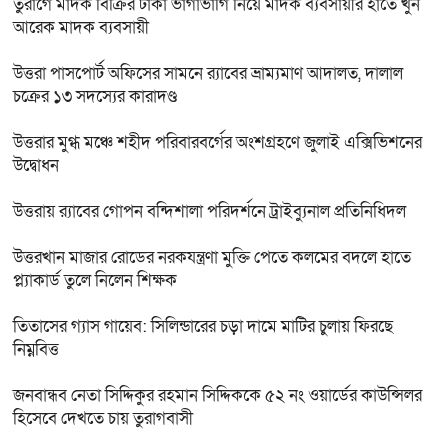
তুরাগে মাদক বিক্রির টাকা ভাগাভাগি নিয়ে মাদক ব্যবসায়ীর হাতে খুন
আরেক মাদক ব্যবসায়ী
উত্তরা পাসপোর্ট অফিসের সামনে র‍্যাবের ভ্রাম্যমাণ আদালত, দালাল
চক্রের ১৩ সদস্যের কারাদণ্ড
উত্তরার মুগ্ধ মঞ্চে শহীদ পরিবারবর্গের অংশগ্রহণে জুলাই এক্সিভিশনের
উদ্বোধন
উত্তরায় র‍্যাবের গোপন বন্দিশালা পরিদর্শনে ট্রাইব্যুনাল প্রতিনিধিদল
উত্তরখান মাজার রোডের নরকযন্ত্রণা মুক্তি পেতে কলমের বদলে হাতে
প্ল্যাকার্ড তুলে নিলেন শিক্ষক
তিতাসের গ্যাস গায়েব: সিলিন্ডারের চড়া দামে মাটির চুলায় ফিরছে
নিম্নবিত্ত
জনবান্ধব নেতা সিদ্দিকুর রহমান সিদ্দিককে ৫২ নং ওয়ার্ডের কাউন্সিলর
হিসেবে দেখতে চায় তুরাগবাসী