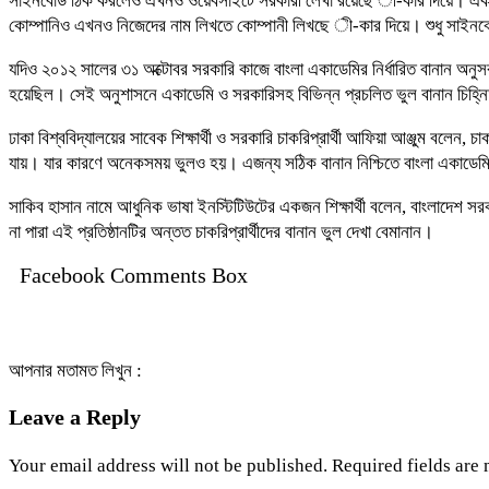
সাইনবোর্ড ঠিক করলেও এখনও ওয়েবসাইটে সরকারী লেখা রয়েছে ী-কার দিয়ে। একই অবস্থা
কোম্পানিও এখনও নিজেদের নাম লিখতে কোম্পানী লিখছে ী-কার দিয়ে। শুধু সাইনবোর্
যদিও ২০১২ সালের ৩১ অক্টোবর সরকারি কাজে বাংলা একাডেমির নির্ধারিত বানান অনুসরণ
হয়েছিল। সেই অনুশাসনে একাডেমি ও সরকারিসহ বিভিন্ন প্রচলিত ভুল বানান চিহ্ন
ঢাকা বিশ্ববিদ্যালয়ের সাবেক শিক্ষার্থী ও সরকারি চাকরিপ্রার্থী আফিয়া আঞ্জুম ব
যায়। যার কারণে অনেকসময় ভুলও হয়। এজন্য সঠিক বানান নিশ্চিতে বাংলা একাডে
সাকিব হাসান নামে আধুনিক ভাষা ইনস্টিটিউটের একজন শিক্ষার্থী বলেন, বাংলাদেশ স
না পারা এই প্রতিষ্ঠানটির অন্তত চাকরিপ্রার্থীদের বানান ভুল দেখা বেমানান।
Facebook Comments Box
আপনার মতামত লিখুন :
Leave a Reply
Your email address will not be published.
Required fields are