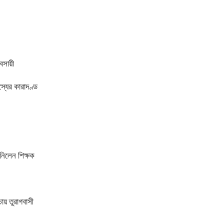
বসায়ী
্যের কারাদণ্ড
 নিলেন শিক্ষক
চায় তুরাগবাসী