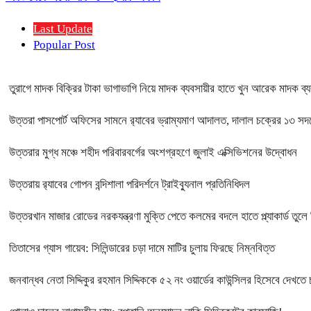
Last Update
Popular Post
তুরাগে মাদক বিক্রির টাকা ভাগাভাগি নিয়ে মাদক ব্যবসায়ীর হাতে খুন আরেক মাদক ব্য
উত্তরা পাসপোর্ট অফিসের সামনে র‍্যাবের ভ্রাম্যমাণ আদালত, দালাল চক্রের ১৩ সদস
উত্তরার মুগ্ধ মঞ্চে শহীদ পরিবারবর্গের অংশগ্রহণে জুলাই এক্সিভিশনের উদ্বোধন
উত্তরায় র‍্যাবের গোপন বন্দিশালা পরিদর্শনে ট্রাইব্যুনাল প্রতিনিধিদল
উত্তরখান মাজার রোডের নরকযন্ত্রণা মুক্তি পেতে কলমের বদলে হাতে প্ল্যাকার্ড তুলে
তিতাসের গ্যাস গায়েব: সিলিন্ডারের চড়া দামে মাটির চুলায় ফিরছে নিম্নবিত্ত
জনবান্ধব নেতা সিদ্দিকুর রহমান সিদ্দিককে ৫২ নং ওয়ার্ডের কাউন্সিলর হিসেবে দেখতে 