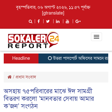
বৃহস্পতিবার, ০৬ অগাস্ট ২০২৬, ১১:৫৭ পূর্বাহ্ন
[gtranslate]
Toggle
navigati
Headline
উত্তরা পাসপোর্ট অফিসের সামনে র‍্যাবের ভ
/
প্রধান সংবাদ
অসহায় ৭৫পরিবারের মাঝে ঈদ সামগ্রী
বিতরণ করলো ‘মানবতার সেবায় আমার
ক’জন’ সংগঠন