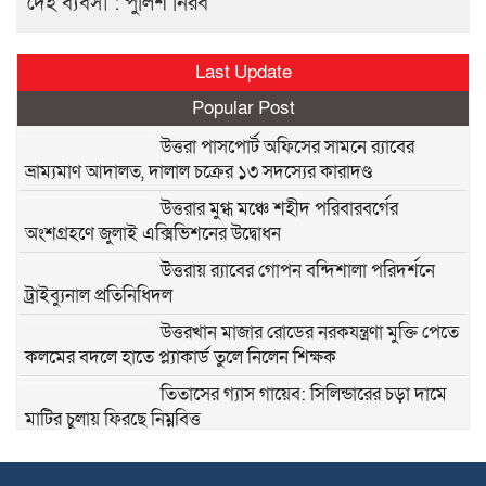
দেহ ব্যবসা : পুলিশ নিরব
Last Update
Popular Post
উত্তরা পাসপোর্ট অফিসের সামনে র‍্যাবের
ভ্রাম্যমাণ আদালত, দালাল চক্রের ১৩ সদস্যের কারাদণ্ড
উত্তরার মুগ্ধ মঞ্চে শহীদ পরিবারবর্গের
অংশগ্রহণে জুলাই এক্সিভিশনের উদ্বোধন
উত্তরায় র‍্যাবের গোপন বন্দিশালা পরিদর্শনে
ট্রাইব্যুনাল প্রতিনিধিদল
উত্তরখান মাজার রোডের নরকযন্ত্রণা মুক্তি পেতে
কলমের বদলে হাতে প্ল্যাকার্ড তুলে নিলেন শিক্ষক
তিতাসের গ্যাস গায়েব: সিলিন্ডারের চড়া দামে
মাটির চুলায় ফিরছে নিম্নবিত্ত
জনবান্ধব নেতা সিদ্দিকুর রহমান সিদ্দিককে ৫২
নং ওয়ার্ডের কাউন্সিলর হিসেবে দেখতে চায়