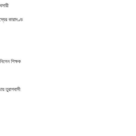
বসায়ী
্যের কারাদণ্ড
 নিলেন শিক্ষক
চায় তুরাগবাসী