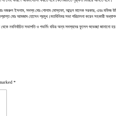
লো না সেই কারণে আউটসোসিং করতে হবে।কলেজটিতে শৃঙ্খলা ফিরিয়ে আনতে হবে।
ঃ নজরুল ইসলাম, সদস্য মোঃ গোলাম মোস্তফা, আব্দুল মালেক সরকার, এডঃ মফিজ উদ্দি
 ভারপ্রাপ্ত মোঃ আমজাদ হোসেন প্রমুখ।মতবিনিময় সভা পরিচালনা করেন সহকারী অধ্
 থেকে নবনির্বাচিত সভাপতি ও গভর্নিং বডির অন্য সদস্যদের ফুলেল শুভেচ্ছা জানানো হ
 marked
*