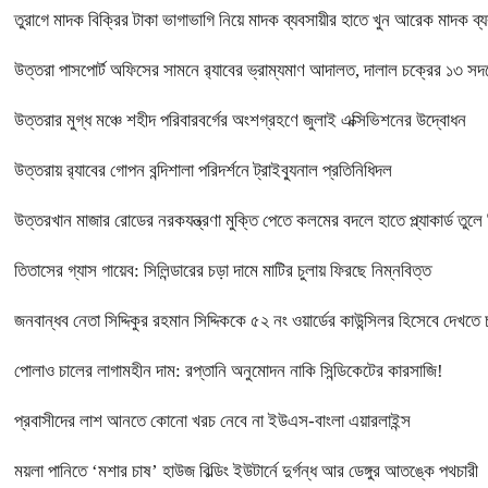
তুরাগে মাদক বিক্রির টাকা ভাগাভাগি নিয়ে মাদক ব্যবসায়ীর হাতে খুন আরেক মাদক ব্য
উত্তরা পাসপোর্ট অফিসের সামনে র‍্যাবের ভ্রাম্যমাণ আদালত, দালাল চক্রের ১৩ সদস
উত্তরার মুগ্ধ মঞ্চে শহীদ পরিবারবর্গের অংশগ্রহণে জুলাই এক্সিভিশনের উদ্বোধন
উত্তরায় র‍্যাবের গোপন বন্দিশালা পরিদর্শনে ট্রাইব্যুনাল প্রতিনিধিদল
উত্তরখান মাজার রোডের নরকযন্ত্রণা মুক্তি পেতে কলমের বদলে হাতে প্ল্যাকার্ড তুলে
তিতাসের গ্যাস গায়েব: সিলিন্ডারের চড়া দামে মাটির চুলায় ফিরছে নিম্নবিত্ত
জনবান্ধব নেতা সিদ্দিকুর রহমান সিদ্দিককে ৫২ নং ওয়ার্ডের কাউন্সিলর হিসেবে দেখতে 
পোলাও চালের লাগামহীন দাম: রপ্তানি অনুমোদন নাকি সিন্ডিকেটের কারসাজি!
প্রবাসীদের লাশ আনতে কোনো খরচ নেবে না ইউএস-বাংলা এয়ারলাইন্স
ময়লা পানিতে ‘মশার চাষ’ হাউজ বিল্ডিং ইউটার্নে দুর্গন্ধ আর ডেঙ্গুর আতঙ্কে পথচারী