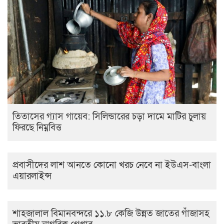
তিতাসের গ্যাস গায়েব: সিলিন্ডারের চড়া দামে মাটির চুলায়
ফিরছে নিম্নবিত্ত
প্রবাসীদের লাশ আনতে কোনো খরচ নেবে না ইউএস-বাংলা
এয়ারলাইন্স
শাহজালাল বিমানবন্দরে ১১.৮ কেজি উন্নত জাতের গাঁজাসহ