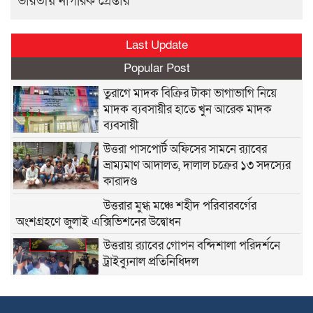
ভারতীয় নাগরিক গ্রেপ্তার
Last Update
Popular Post
তুরাগে মাদক বিক্রির টাকা ভাগাভাগি নিয়ে
মাদক ব্যবসায়ীর হাতে খুন আরেক মাদক
ব্যবসায়ী
উত্তরা পাসপোর্ট অফিসের সামনে র‍্যাবের
ভ্রাম্যমাণ আদালত, দালাল চক্রের ১৩ সদস্যের
কারাদণ্ড
উত্তরার মুগ্ধ মঞ্চে শহীদ পরিবারবর্গের
অংশগ্রহণে জুলাই এক্সিভিশনের উদ্বোধন
উত্তরায় র‍্যাবের গোপন বন্দিশালা পরিদর্শনে
ট্রাইব্যুনাল প্রতিনিধিদল
উত্তরখান মাজার রোডের নরকযন্ত্রণা মুক্তি পেতে