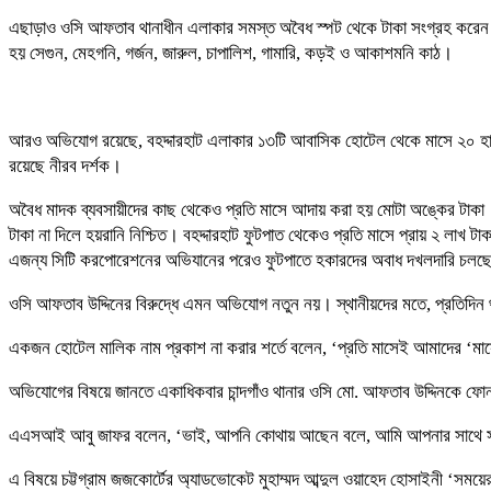
এছাড়াও ওসি আফতাব থানাধীন এলাকার সমস্ত অবৈধ স্পট থেকে টাকা সংগ্রহ করেন ক্যাশ
হয় সেগুন, মেহগনি, গর্জন, জারুল, চাপালিশ, গামারি, কড়ই ও আকাশমনি কাঠ।
আরও অভিযোগ রয়েছে, বহদ্দারহাট এলাকার ১৩টি আবাসিক হোটেল থেকে মাসে ২০ হাজার
রয়েছে নীরব দর্শক।
অবৈধ মাদক ব্যবসায়ীদের কাছ থেকেও প্রতি মাসে আদায় করা হয় মোটা অঙ্কের টাকা। চ
টাকা না দিলে হয়রানি নিশ্চিত। বহদ্দারহাট ফুটপাত থেকেও প্রতি মাসে প্রায় ২ লাখ টা
এজন্য সিটি করপোরেশনের অভিযানের পরেও ফুটপাতে হকারদের অবাধ দখলদারি চলছে। ক
ওসি আফতাব উদ্দিনের বিরুদ্ধে এমন অভিযোগ নতুন নয়। স্থানীয়দের মতে, প্রতিদিন থ
একজন হোটেল মালিক নাম প্রকাশ না করার শর্তে বলেন, ‘প্রতি মাসেই আমাদের ‘মা
অভিযোগের বিষয়ে জানতে একাধিকবার চান্দগাঁও থানার ওসি মো. আফতাব উদ্দিনকে ফ
এএসআই আবু জাফর বলেন, ‘ভাই, আপনি কোথায় আছেন বলে, আমি আপনার সাথে সাক
এ বিষয়ে চট্টগ্রাম জজকোর্টের অ্যাডভোকেট মুহাম্মদ আব্দুল ওয়াহেদ হোসাইনী ‘সময়ে