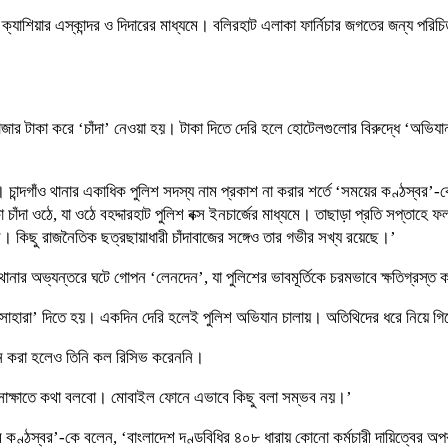
িয়ার এস্কান্দর ও দিদারের মাধ্যমে। বলিরহাট এলাকা ফার্নিচার জগতের জন্য পরিচিত।
 টাকা করে ‘চাঁদা’ নেওয়া হয়। টাকা দিতে দেরি হলে হোটেলগুলোর বিরুদ্ধে ‘অভিযা
ান্দগাঁও থানার একাধিক পুলিশ সদস্য নাম প্রকাশ না করার শর্তে ‘সময়ের কণ্ঠস্বর’-ক
কা চাঁদা ওঠে, যা ওঠে বহদ্দারহাট পুলিশ বক্স ইনচার্জের মাধ্যমে। তাছাড়া প্রতি সপ্তা
িছু রাজনৈতিক ছত্রছায়াধারী চাঁদাবাজের সঙ্গেও তার গভীর সখ্য রয়েছে।’
ানার অভ্যন্তরে ঘটে গোপন ‘লেনদেন’, যা পুলিশের ভাবমূর্তিকে চরমভাবে ক্ষতিগ্রস্ত
সোহারা’ দিতে হয়। একদিন দেরি হলেই পুলিশ অভিযান চালায়। অতিথিদের ধরে নিয়ে গি
োন করা হলেও তিনি কল রিসিভ করেননি।
্ষাতে কথা বলবো। মোবাইল ফোনে এভাবে কিছু বলা সম্ভব নয়।’
র কণ্ঠস্বর’-কে বলেন, ‘বাংলাদেশ দণ্ডবিধির ৪০৮ ধারায় কোনো কর্মচারী দায়িত্বের অপব