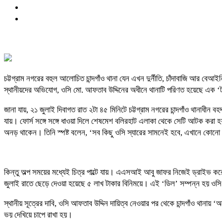
চট্টগ্রাম নগরের বহুল আলোচিত চান্দগাঁও থানা যেন এখন দুর্নীতি, চাঁদাবাজি আর
স্থানীয়দের অভিযোগ, ওসি মো. আফতাব উদ্দিনের অধীনে থানাটি পরিণত হয়েছে এক ‘টাক
জানা যায়, ২১ জুলাই দিবাগত রাত ২টা ৪৫ মিনিটে চট্টগ্রাম নগরের চান্দগাঁও থানাধীন
যায়। ফোর্স সঙ্গে সঙ্গে ধাওয়া দিলে শেষমেশ বলিরহাট এলাকা থেকে সেটি আটক ক
অনড় থাকেন। তিনি স্পষ্ট বলেন, ‘সব কিছু ওসি স্যারের সামনেই হবে, এখানে কোনো রফা
কিন্তু অল্প সময়ের মধ্যেই চিত্র পাল্টে যায়। এএসআই আবু জাফর নিজেই ড্রাইভ ক
জুলাই রাতে ছেড়ে দেওয়া হয়েছে ৫ লাখ টাকার বিনিময়ে। এই ‘ডিল’ সম্পন্ন হয় ওসি
স্থানীয় সূত্রের দাবি, ওসি আফতাব উদ্দিন দায়িত্ব নেওয়ার পর থেকে চান্দগাঁও থান
ভয় দেখিয়ে চাপে রাখা হয়।