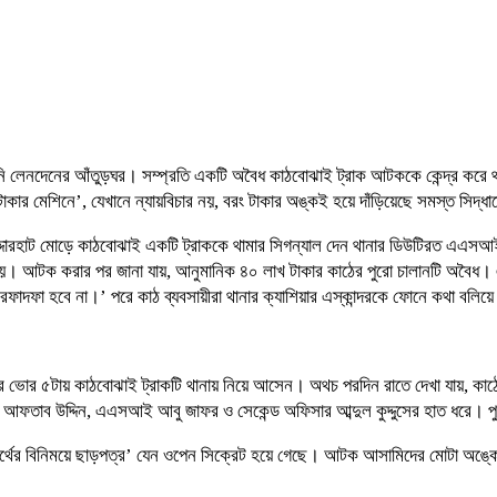
 বেআইনি লেনদেনের আঁতুড়ঘর। সম্প্রতি একটি অবৈধ কাঠবোঝাই ট্রাক আটককে কেন্দ্র কর
ার মেশিনে’, যেখানে ন্যায়বিচার নয়, বরং টাকার অঙ্কই হয়ে দাঁড়িয়েছে সমস্ত সিদ্ধ
 বহদ্দারহাট মোড়ে কাঠবোঝাই একটি ট্রাককে থামার সিগন্যাল দেন থানার ডিউটিরত এএসআই আ
রা হয়। আটক করার পর জানা যায়, আনুমানিক ৪০ লাখ টাকার কাঠের পুরো চালানটি অব
দফা হবে না।’ পরে কাঠ ব্যবসায়ীরা থানার ক্যাশিয়ার এস্কান্দরকে ফোনে কথা বলিয়ে চে
রে ভোর ৫টায় কাঠবোঝাই ট্রাকটি থানায় নিয়ে আসেন। অথচ পরদিন রাতে দেখা যায়, কাঠ
 আফতাব উদ্দিন, এএসআই আবু জাফর ও সেকেন্ড অফিসার আব্দুল কুদ্দুসের হাত ধরে। প
ায় ‘অর্থের বিনিময়ে ছাড়পত্র’ যেন ওপেন সিক্রেট হয়ে গেছে। আটক আসামিদের মোটা অঙ্কে