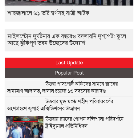
শাহজালালে ৬১ ভরি স্বর্ণসহ যাত্রী আটক
মাইলস্টোন দুর্ঘটনার এক বছরেও বদলায়নি দৃশ্যপট: ঝুলে
আছে ঝুঁকিপূর্ণ ভবন উচ্ছেদের উদ্যোগ
Last Update
Popular Post
উত্তরা পাসপোর্ট অফিসের সামনে র‍্যাবের
ভ্রাম্যমাণ আদালত, দালাল চক্রের ১৩ সদস্যের কারাদণ্ড
উত্তরার মুগ্ধ মঞ্চে শহীদ পরিবারবর্গের
অংশগ্রহণে জুলাই এক্সিভিশনের উদ্বোধন
উত্তরায় র‍্যাবের গোপন বন্দিশালা পরিদর্শনে
ট্রাইব্যুনাল প্রতিনিধিদল