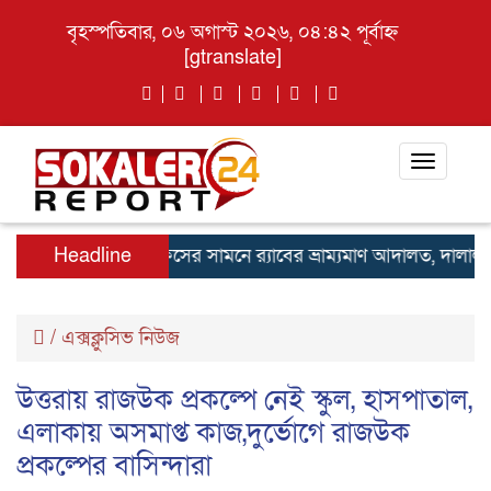
বৃহস্পতিবার, ০৬ অগাস্ট ২০২৬, ০৪:৪২ পূর্বাহ্ন
[gtranslate]
Toggle
navigati
উত্তরা পাসপোর্ট অফিসের সামনে র‍্যাবের ভ্রাম্যমাণ আদালত, দালাল চক্রে
Headline
/
এক্সক্লুসিভ নিউজ
উত্তরায় রাজউক প্রকল্পে নেই স্কুল, হাসপাতাল,
এলাকায় অসমাপ্ত কাজ,দুর্ভোগে রাজউক
প্রকল্পের বাসিন্দারা