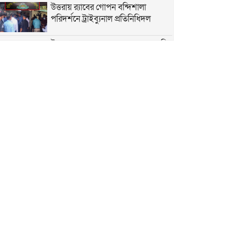
উত্তরায় র‍্যাবের গোপন বন্দিশালা
পরিদর্শনে ট্রাইব্যুনাল প্রতিনিধিদল
উত্তরখান মাজার রোডের নরকযন্ত্রণা মুক্তি
পেতে কলমের বদলে হাতে প্ল্যাকার্ড তুলে নিলেন শিক্ষক
তিতাসের গ্যাস গায়েব: সিলিন্ডারের চড়া
দামে মাটির চুলায় ফিরছে নিম্নবিত্ত
জনবান্ধব নেতা সিদ্দিকুর রহমান
সিদ্দিককে ৫২ নং ওয়ার্ডের কাউন্সিলর
হিসেবে দেখতে চায় তুরাগবাসী
পোলাও চালের লাগামহীন দাম: রপ্তানি
অনুমোদন নাকি সিন্ডিকেটের কারসাজি!
প্রবাসীদের লাশ আনতে কোনো খরচ
নেবে না ইউএস-বাংলা এয়ারলাইন্স
ময়লা পানিতে ‘মশার চাষ’ হাউজ বিল্ডিং