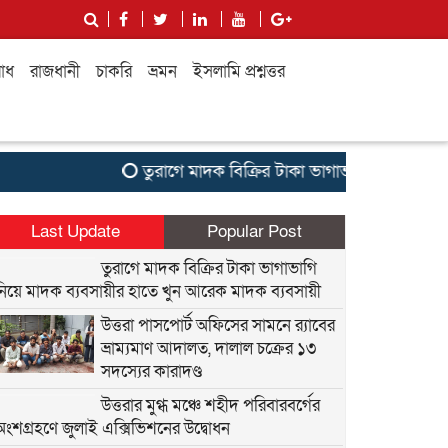
াধ
রাজধানী
চাকরি
ভ্রমন
ইসলামি প্রশ্নত্তর
তুরাগে মাদক বিক্রির টাকা ভাগাভাগি নিয়ে মাদক ব্যব
Last Update
Popular Post
তুরাগে মাদক বিক্রির টাকা ভাগাভাগি
নিয়ে মাদক ব্যবসায়ীর হাতে খুন আরেক মাদক ব্যবসায়ী
উত্তরা পাসপোর্ট অফিসের সামনে র‍্যাবের
ভ্রাম্যমাণ আদালত, দালাল চক্রের ১৩
সদস্যের কারাদণ্ড
উত্তরার মুগ্ধ মঞ্চে শহীদ পরিবারবর্গের
অংশগ্রহণে জুলাই এক্সিভিশনের উদ্বোধন