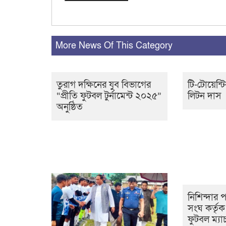
More News Of This Category
তুরাগ দক্ষিনের যুব বিভাগের
টি-টোয়েন্
“প্রীতি ফুটবল টুর্নামেন্ট ২০২৫”
লিটন দাস
অনুষ্ঠিত
নিশিন্দার প
সংঘ কর্তৃ
ফুটবল ম্যা