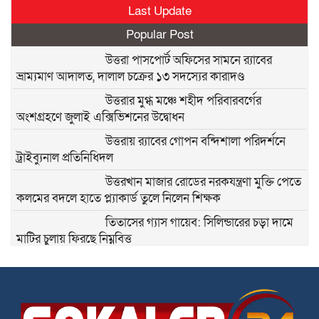
Last Update
Popular Post
উত্তরা পাসপোর্ট অফিসের সামনে র‍্যাবের
ভ্রাম্যমাণ আদালত, দালাল চক্রের ১৩ সদস্যের কারাদণ্ড
উত্তরার মুগ্ধ মঞ্চে শহীদ পরিবারবর্গের
অংশগ্রহণে জুলাই এক্সিভিশনের উদ্বোধন
উত্তরায় র‍্যাবের গোপন বন্দিশালা পরিদর্শনে
ট্রাইব্যুনাল প্রতিনিধিদল
উত্তরখান মাজার রোডের নরকযন্ত্রণা মুক্তি পেতে
কলমের বদলে হাতে প্ল্যাকার্ড তুলে নিলেন শিক্ষক
তিতাসের গ্যাস গায়েব: সিলিন্ডারের চড়া দামে
মাটির চুলায় ফিরছে নিম্নবিত্ত
জনবান্ধব নেতা সিদ্দিকুর রহমান সিদ্দিককে ৫২
নং ওয়ার্ডের কাউন্সিলর হিসেবে দেখতে চায়
তুরাগবাসী