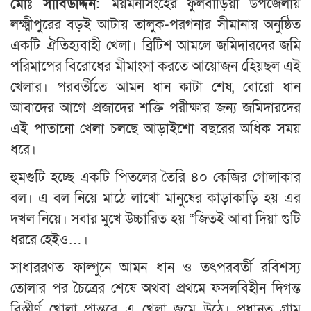
মোঃ সাবিউদ্দিন:
ময়মনসিংহের ফুলবাড়িয়া উপজেলায়
লক্ষ্মীপুরের বড়ই আটায় তালুক-পরগনার সীমানায় অনুষ্ঠিত
একটি ঐতিহ্যবাহী খেলা। ব্রিটিশ আমলে জমিদারদের জমি
পরিমাপের বিরোধের মীমাংসা করতে আয়োজন হেিয়ছল এই
খেলার। পরবর্তীতে আমন ধান কাটা শেষ, বোরো ধান
আবাদের আগে প্রজাদের শক্তি পরীক্ষার জন্য জমিদারদের
এই পাতানো খেলা চলছে আড়াইশো বছরের অধিক সময়
ধরে।
হুমগুটি হচ্ছে একটি পিতলের তৈরি ৪০ কেজির গোলাকার
বল। এ বল নিয়ে মাঠে লাখো মানুষের কাড়াকাড়ি হয় এর
দখল নিয়ে। সবার মুখে উচ্চারিত হয় “জিতই আবা দিয়া গুটি
ধররে হেইও…।
সাধাররণত ফাল্গুনে আমন ধান ও তৎপরবর্তী রবিশস্য
তোলার পর চৈত্রের শেষে অথবা প্রথমে ফসলবিহীন দিগন্ত
বিস্তীর্ণ খোলা প্রান্তরে এ খেলা জমে উঠে। প্রধানত গ্রাম