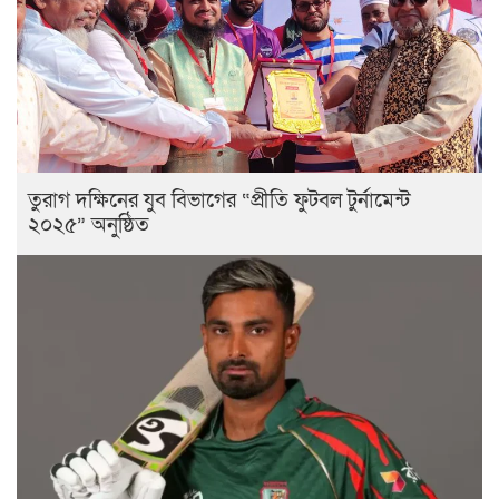
তুরাগ দক্ষিনের যুব বিভাগের “প্রীতি ফুটবল টুর্নামেন্ট
২০২৫” অনুষ্ঠিত