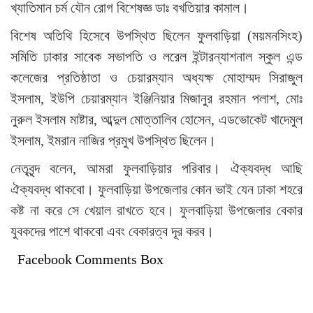
খ্যাতিমান চর্ম যৌন রোগ বিশেষজ্ঞ ডাঃ বখতিয়ার কামাল।
বিশেষ অতিথি হিসেবে উপস্থিত ছিলেন ফুলবাড়িয়া (ময়মনসিংহ)
সমিতি ঢাকার সাবেক সভাপতি ও লরেল ইন্টারন্যাশনাল স্কুল এন্ড
কলেজের প্রতিষ্ঠাতা ও চেয়ারম্যান অধ্যক্ষ মোহাম্মদ সিরাজুল
ইসলাম, ইউপি চেয়ারম্যান ইঞ্জিনিয়ার মিজানুর রহমান পলাশ, মোঃ
নুরুল ইসলাম মাষ্টার, আব্দুল মোত্তালিব হোসেন, এডভোকেট খাদেমুল
ইসলাম, ইমরান নাজির প্রমুখ উপস্থিত ছিলেন।
নেতৃবৃন্দ বলেন, আমরা ফুলবাড়িয়ার পরিবার। ঐক্যবদ্ধ আছি
ঐক্যবদ্ধ থাকবো। ফুলবাড়িয়া উপজেলার কোন ভাই যেন ঢাকা শহরে
কষ্ট না করে সে খেয়াল রাখতে হবে। ফুলবাড়িয়া উপজেলার বেকার
যুবকদের পাশে থাকবো এবং বেকারত্ব দূর করব।
Facebook Comments Box