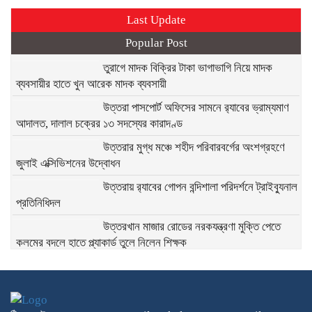
Last Update
Popular Post
তুরাগে মাদক বিক্রির টাকা ভাগাভাগি নিয়ে মাদক
ব্যবসায়ীর হাতে খুন আরেক মাদক ব্যবসায়ী
উত্তরা পাসপোর্ট অফিসের সামনে র‍্যাবের ভ্রাম্যমাণ
আদালত, দালাল চক্রের ১৩ সদস্যের কারাদণ্ড
উত্তরার মুগ্ধ মঞ্চে শহীদ পরিবারবর্গের অংশগ্রহণে
জুলাই এক্সিভিশনের উদ্বোধন
উত্তরায় র‍্যাবের গোপন বন্দিশালা পরিদর্শনে ট্রাইব্যুনাল
প্রতিনিধিদল
উত্তরখান মাজার রোডের নরকযন্ত্রণা মুক্তি পেতে
কলমের বদলে হাতে প্ল্যাকার্ড তুলে নিলেন শিক্ষক
তিতাসের গ্যাস গায়েব: সিলিন্ডারের চড়া দামে মাটির
চুলায় ফিরছে নিম্নবিত্ত