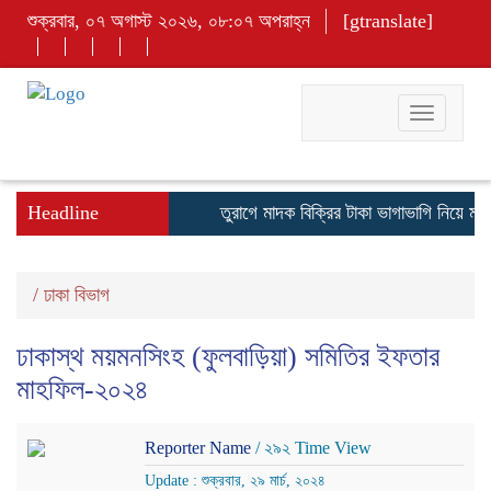
শুক্রবার, ০৭ অগাস্ট ২০২৬, ০৮:০৭ অপরাহ্ন
[gtranslate]
Toggle
navigati
Headline
তুরাগে মাদক বিক্রির টাকা ভাগাভাগি নিয়ে মাদক
/
ঢাকা বিভাগ
ঢাকাস্থ ময়মনসিংহ (ফুলবাড়িয়া) সমিতির ইফতার
মাহফিল-২০২৪
Reporter Name
/ ২৯২ Time View
Update : শুক্রবার, ২৯ মার্চ, ২০২৪