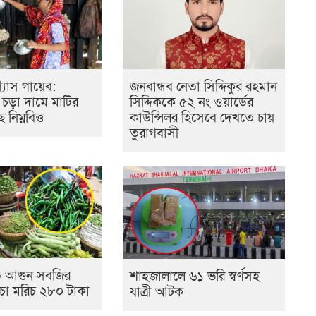
জনবান্ধব নেতা সিদ্দিকুর রহমান
্যাস গায়েব:
সিদ্দিককে ৫২ নং ওয়ার্ডের
র চড়া দামে মাটির
কাউন্সিলর হিসেবে দেখতে চায়
নিম্নবিত্ত
তুরাগবাসী
িতে আগুন সবজির
শাহজালালে ৬১ ভরি স্বর্ণসহ
ঁচা মরিচ ২৮০ টাকা
যাত্রী আটক