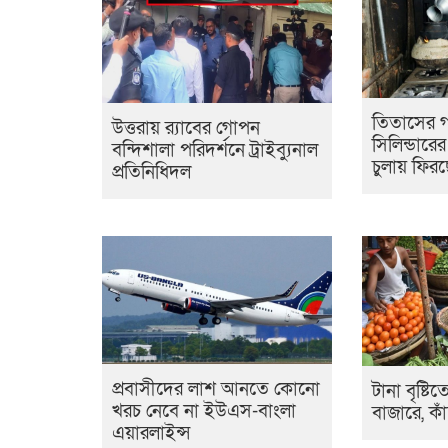
তিতাসের গ
উত্তরায় র‍্যাবের গোপন
সিলিন্ডারে
বন্দিশালা পরিদর্শনে ট্রাইব্যুনাল
চুলায় ফিরছে 
প্রতিনিধিদল
প্রবাসীদের লাশ আনতে কোনো
টানা বৃষ্ট
খরচ নেবে না ইউএস-বাংলা
বাজারে, কা
এয়ারলাইন্স