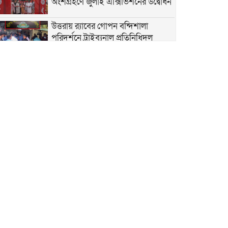
অংশগ্রহণে জুলাই এক্সিভিশনের উদ্বোধন
উত্তরায় র‍্যাবের গোপন বন্দিশালা
পরিদর্শনে ট্রাইব্যুনাল প্রতিনিধিদল
উত্তরখান মাজার রোডের নরকযন্ত্রণা মুক্তি
পেতে কলমের বদলে হাতে প্ল্যাকার্ড তুলে
নিলেন শিক্ষক
তিতাসের গ্যাস গায়েব: সিলিন্ডারের চড়া
দামে মাটির চুলায় ফিরছে নিম্নবিত্ত
জনবান্ধব নেতা সিদ্দিকুর রহমান
সিদ্দিককে ৫২ নং ওয়ার্ডের কাউন্সিলর
হিসেবে দেখতে চায় তুরাগবাসী
পোলাও চালের লাগামহীন দাম: রপ্তানি
অনুমোদন নাকি সিন্ডিকেটের কারসাজি!
প্রবাসীদের লাশ আনতে কোনো খরচ