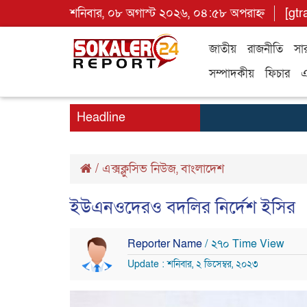
শনিবার, ০৮ অগাস্ট ২০২৬, ০৪:৫৮ অপরাহ্ন
[gtr
জাতীয়
রাজনীতি
সা
সম্পাদকীয়
ফিচার
এ
Headline
/
এক্সক্লুসিভ নিউজ
,
বাংলাদেশ
ইউএনওদেরও বদলির নির্দেশ ইসির
Reporter Name
/ ২৭০ Time View
Update : শনিবার, ২ ডিসেম্বর, ২০২৩