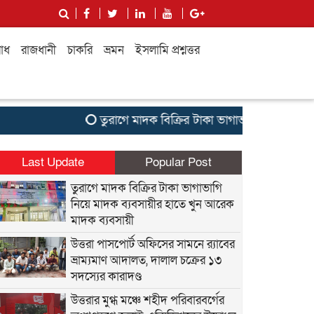
াধ
রাজধানী
চাকরি
ভ্রমন
ইসলামি প্রশ্নত্তর
তুরাগে মাদক বিক্রির টাকা ভাগাভাগি নিয়ে মাদক ব্যব
Last Update
Popular Post
তুরাগে মাদক বিক্রির টাকা ভাগাভাগি
নিয়ে মাদক ব্যবসায়ীর হাতে খুন আরেক
মাদক ব্যবসায়ী
উত্তরা পাসপোর্ট অফিসের সামনে র‍্যাবের
ভ্রাম্যমাণ আদালত, দালাল চক্রের ১৩
সদস্যের কারাদণ্ড
উত্তরার মুগ্ধ মঞ্চে শহীদ পরিবারবর্গের