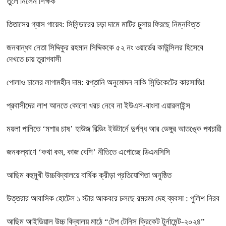
তুলে নিলেন শিক্ষক
তিতাসের গ্যাস গায়েব: সিলিন্ডারের চড়া দামে মাটির চুলায় ফিরছে নিম্নবিত্ত
জনবান্ধব নেতা সিদ্দিকুর রহমান সিদ্দিককে ৫২ নং ওয়ার্ডের কাউন্সিলর হিসেবে
দেখতে চায় তুরাগবাসী
পোলাও চালের লাগামহীন দাম: রপ্তানি অনুমোদন নাকি সিন্ডিকেটের কারসাজি!
প্রবাসীদের লাশ আনতে কোনো খরচ নেবে না ইউএস-বাংলা এয়ারলাইন্স
ময়লা পানিতে ‘মশার চাষ’ হাউজ বিল্ডিং ইউটার্নে দুর্গন্ধ আর ডেঙ্গুর আতঙ্কে পথচারী
জনকল্যাণে ‘কথা কম, কাজ বেশি’ নীতিতে এগোচ্ছে ডিএনসিসি
আছিম বহুমুখী উচ্চবিদ্যালয়ে বার্ষিক ক্রীড়া প্রতিযোগিতা অনুষ্ঠিত
উত্তরার আবাসিক হোটেল ১ স্টার আকবরে চলছে রমরমা দেহ ব্যবসা : পুলিশ নিরব
আছিম আইডিয়াল উচ্চ বিদ্যালয় মাঠে “টেপ টেনিস ক্রিকেট টুর্নামেন্ট-২০২৪”